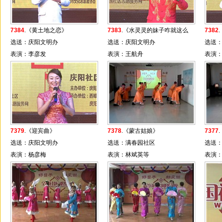
7384
.《黄土地之恋》
7383
.《水灵灵的妹子咋就这么
7382
选送：庆阳文明办
乖》
选送：庆阳文明办
选送
表演：李彦发
表演：王航舟
表演
7379
.《迎宾曲》
7378
.《蒙古姑娘》
7377
选送：庆阳文明办
选送：满春园社区
选送
表演：杨彦梅
表演：林斌英等
表演