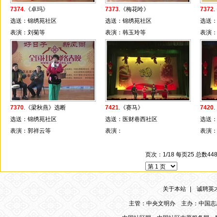
7374
.《卓玛》
7373
.《梅花呤》
7372
选送：锦绣苑社区
选送：锦绣苑社区
选送
表演：刘菊等
表演：韩玉玲等
表演
7370
.《梁秋燕》选断
7421
.《赛马》
7420
选送：锦绣苑社区
选送：医财巷西社区
选送
表演：郭祥云等
表演：
表演
页次：1/18 每页25 总数
关于本站
|
诚聘英
主管：中央文明办 主办：中国志