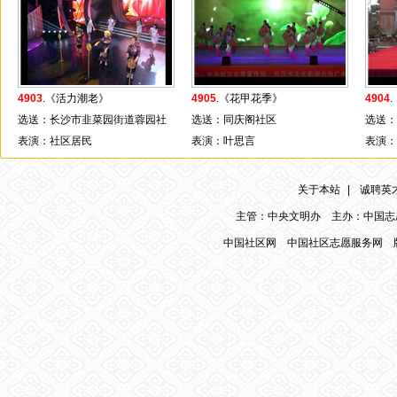
4903
.《活力潮老》
4905
.《花甲花季》
4904
选送：长沙市韭菜园街道蓉园社
选送：同庆阁社区
选送：
区
表演：社区居民
表演：叶思言
表演：
关于本站
|
诚聘英
主管：中央文明办 主办：中国志
中国社区网
中国社区志愿服务网
版