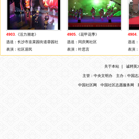
4903
.《活力潮老》
4905
.《花甲花季》
4904
选送：长沙市韭菜园街道蓉园社
选送：同庆阁社区
选送：
区
表演：社区居民
表演：叶思言
表演：
关于本站
|
诚聘英
主管：中央文明办 主办：中国志
中国社区网
中国社区志愿服务网
版